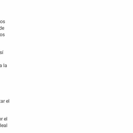
gos
 de
gos
sí
a la
ar el
r el
leal