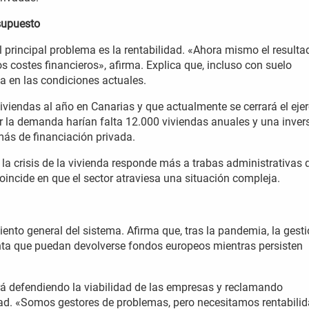
esupuesto
el principal problema es la rentabilidad. «Ahora mismo el resulta
s costes financieros», afirma. Explica que, incluso con suelo
da en las condiciones actuales.
viendas al año en Canarias y que actualmente se cerrará el ejer
rir la demanda harían falta 12.000 viviendas anuales y una inver
más de financiación privada.
la crisis de la vivienda responde más a trabas administrativas 
incide en que el sector atraviesa una situación compleja.
iento general del sistema. Afirma que, tras la pandemia, la gest
nta que puedan devolverse fondos europeos mientras persisten
ará defendiendo la viabilidad de las empresas y reclamando
ad. «Somos gestores de problemas, pero necesitamos rentabilid