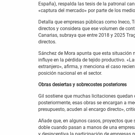
España), respalda las tesis de la patronal ca
«captura del mercado» por parte de los medio
Detalla que empresas públicas como Ineco, Tr
directos y considera que ese volumen de contr
Canarias, subraya que entre 2018 y 2025 Tra
directos.
Sánchez de Mora apunta que esta situación no
influye en la pérdida de tejido productivo. «
extranjero», afirma, y menciona el caso recien
posición nacional en el sector.
Obras desiertas y sobrecostes posteriores
Gil sostiene que muchas licitaciones quedan 
posteriormente, esas obras se encargan a med
presupuesto, acuden al encargo directo», criti
Añade que, en algunos casos, proyectos que s
doble cuando pasan a manos de una empresa p
y desincentiva la participación de empresas p