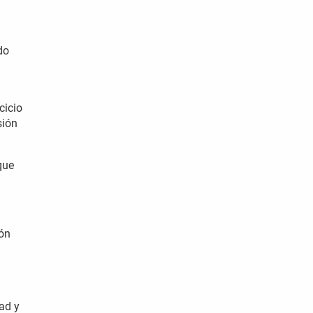
do
cicio
sión
que
ión
ad y