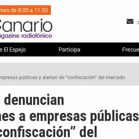
rnes de 8:00 a 11:30
e El Espejo
Participa
Frecue
presas públicas y alertan de “confiscación” del mercado
 denuncian
nes a empresas públicas
confiscación” del