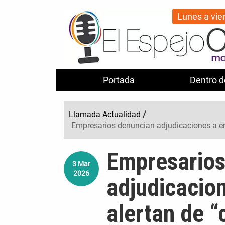
Lunes a vie
Portada
Dentro d
Llamada Actualidad
/
Empresarios denuncian adjudicaciones a em
Empresarios
3
Mar
2026
adjudicacio
alertan de “