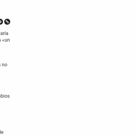
aría
a «un
s no
mbios
de