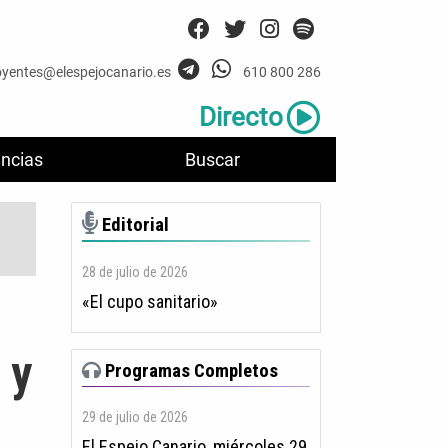
oyentes@elespejocanario.es
610 800 286
Directo
ncias
Buscar
Editorial
28 de julio de 2026
«El cupo sanitario»
 y
Programas Completos
29 de julio de 2026
El Espejo Canario, miércoles 29