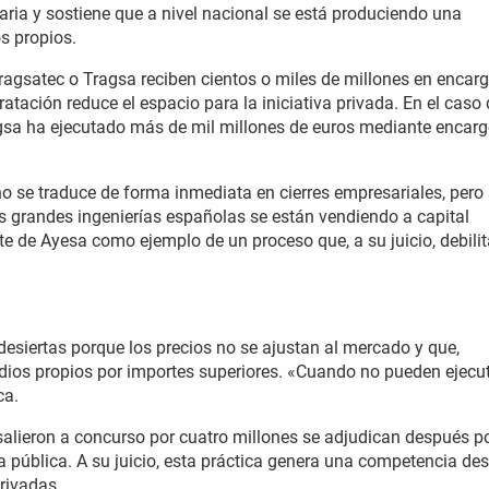
naria y sostiene que a nivel nacional se está produciendo una
s propios.
agsatec o Tragsa reciben cientos o miles de millones en encar
atación reduce el espacio para la iniciativa privada. En el caso
gsa ha ejecutado más de mil millones de euros mediante encar
 se traduce de forma inmediata en cierres empresariales, pero 
Las grandes ingenierías españolas se están vendiendo a capital
te de Ayesa como ejemplo de un proceso que, a su juicio, debilit
desiertas porque los precios no se ajustan al mercado y que,
ios propios por importes superiores. «Cuando no pueden ejecut
ca.
alieron a concurso por cuatro millones se adjudican después po
ública. A su juicio, esta práctica genera una competencia des
rivadas.