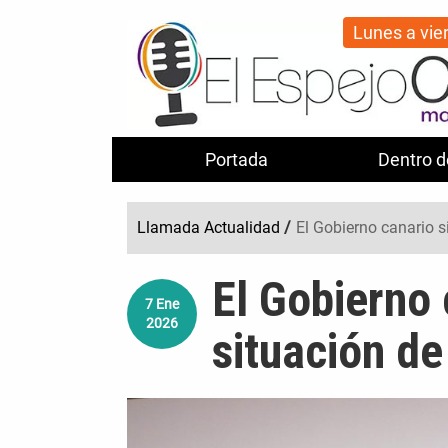
Lunes a vie
Portada
Dentro d
Llamada Actualidad
/
El Gobierno canario s
El Gobierno 
7
Ene
2026
situación de