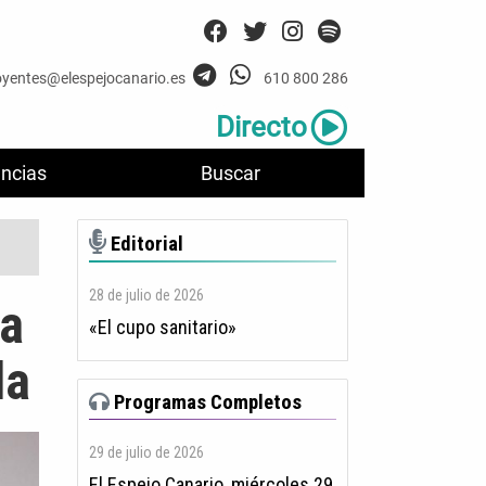
oyentes@elespejocanario.es
610 800 286
Directo
ncias
Buscar
Editorial
28 de julio de 2026
la
«El cupo sanitario»
la
Programas Completos
29 de julio de 2026
El Espejo Canario, miércoles 29