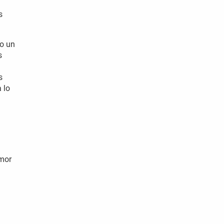
s
do un
s
s
 lo
emor