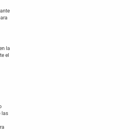
nante
para
en la
e el
o
 las
ra