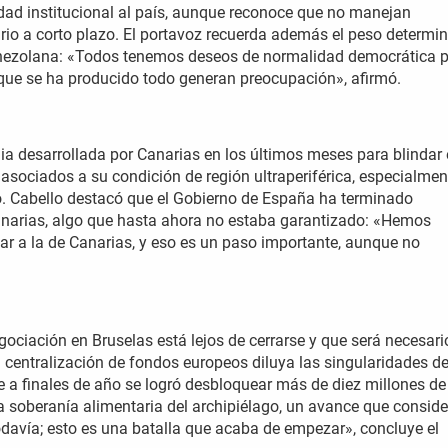
dad institucional al país, aunque reconoce que no manejan
rio a corto plazo. El portavoz recuerda además el peso determi
 venezolana: «Todos tenemos deseos de normalidad democrática 
 que se ha producido todo generan preocupación», afirmó.
tegia desarrollada por Canarias en los últimos meses para blindar 
ociados a su condición de región ultraperiférica, especialment
o. Cabello destacó que el Gobierno de España ha terminado
anarias, algo que hasta ahora no estaba garantizado: «Hemos
ar a la de Canarias, y eso es un paso importante, aunque no
gociación en Bruselas está lejos de cerrarse y que será necesari
a centralización de fondos europeos diluya las singularidades de
ue a finales de año se logró desbloquear más de diez millones de
a soberanía alimentaria del archipiélago, un avance que conside
davía; esto es una batalla que acaba de empezar», concluye el