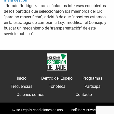
mala gestión
, Román Rodríguez, tras señalar los intereses encubiertos
de los partidos que seleccionaron los miembros del CR
“para no mover ficha”, advirtió de que “nosotros estamos
en la estrategia de cambiar la Ley, modificar el Consejo y
buscar un mecanismo de ‘transparentación’ de este
servicio público”.
Inicio
Dentro del Espejo
Programas
Frecuencias
Fonoteca
Participa
Quiénes somos
Contacto
Aviso Legal y condiciones de uso
Política y Privacidad