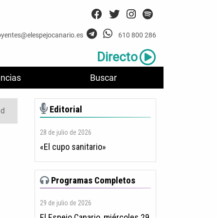
oyentes@elespejocanario.es
610 800 286
Directo
ncias
Buscar
Editorial
id
28 de julio de 2026
«El cupo sanitario»
Programas Completos
29 de julio de 2026
El Espejo Canario, miércoles 29