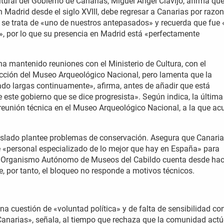
ltural del Gobierno de Canarias, Miguel Ángel Clavijo, afirma que
adrid desde el siglo XVIII, debe regresar a Canarias por razo
ue se trata de «uno de nuestros antepasados» y recuerda que fue
III», por lo que su presencia en Madrid está «perfectamente
ha mantenido reuniones con el Ministerio de Cultura, con el
irección del Museo Arqueológico Nacional, pero lamenta que la
ado largas continuamente», afirma, antes de añadir que está
ste gobierno que se dice progresista». Según indica, la última
 reunión técnica en el Museo Arqueológico Nacional, a la que ac
aslado plantee problemas de conservación. Asegura que Canari
e «personal especializado de lo mejor que hay en España» para
el Organismo Autónomo de Museos del Cabildo cuenta desde ha
, por tanto, el bloqueo no responde a motivos técnicos.
na cuestión de «voluntad política» y de falta de sensibilidad co
Canarias», señala, al tiempo que rechaza que la comunidad actú