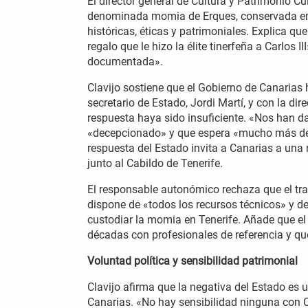
El director general de Cultura y Patrimonio Cu
denominada momia de Erques, conservada en M
históricas, éticas y patrimoniales. Explica q
regalo que le hizo la élite tinerfeña a Carlos 
documentada».
Clavijo sostiene que el Gobierno de Canarias 
secretario de Estado, Jordi Martí, y con la d
respuesta haya sido insuficiente. «Nos han d
«decepcionado» y que espera «mucho más de e
respuesta del Estado invita a Canarias a una
junto al Cabildo de Tenerife.
El responsable autonómico rechaza que el tr
dispone de «todos los recursos técnicos» y d
custodiar la momia en Tenerife. Añade que 
décadas con profesionales de referencia y que
Voluntad política y sensibilidad patrimonial
Clavijo afirma que la negativa del Estado es u
Canarias. «No hay sensibilidad ninguna con 