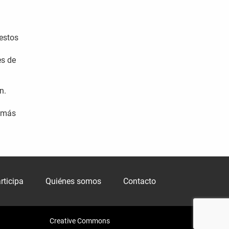
restos
es de
n.
a más
rticipa
Quiénes somos
Contacto
Creative Commons