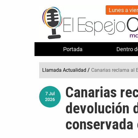
Lunes a vie
Portada
Dentro d
Llamada Actualidad
/
Canarias reclama al 
Canarias rec
7
Jul
2026
devolución 
conservada 