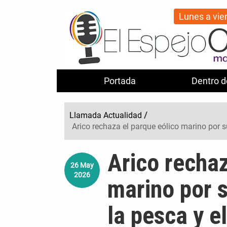
Lunes a vie
Portada
Dentro d
Llamada Actualidad
/
Arico rechaza el parque eólico marino por su
Arico rechaz
26
May
2026
marino por s
la pesca y e