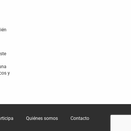
ién
este
 una
cos y
rticipa
Quiénes somos
Contacto