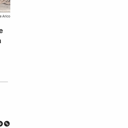
e Arico
e
a