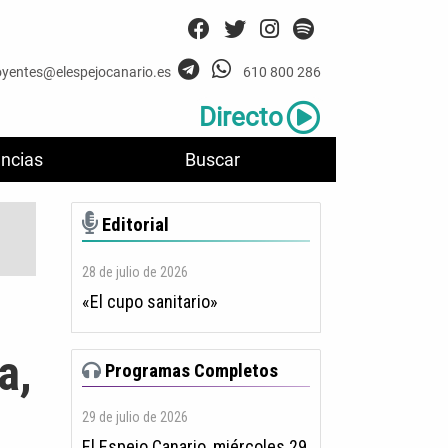
oyentes@elespejocanario.es
610 800 286
Directo
ncias
Buscar
Editorial
28 de julio de 2026
«El cupo sanitario»
a,
Programas Completos
29 de julio de 2026
El Espejo Canario, miércoles 29