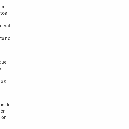
rma
ctos
neral
nte no
 que
e
a al
s
ros de
ión
ción