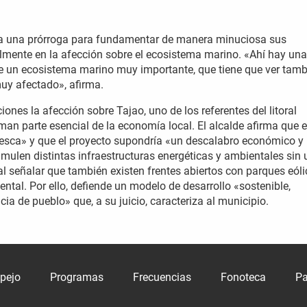
cita una prórroga para fundamentar de manera minuciosa sus
lmente en la afección sobre el ecosistema marino. «Ahí hay una
e un ecosistema marino muy importante, que tiene que ver tamb
muy afectado», afirma.
iones la afección sobre Tajao, uno de los referentes del litoral
rman parte esencial de la economía local. El alcalde afirma que 
pesca» y que el proyecto supondría «un descalabro económico y
mulen distintas infraestructuras energéticas y ambientales sin
l señalar que también existen frentes abiertos con parques eóli
ental. Por ello, defiende un modelo de desarrollo «sostenible,
ia de pueblo» que, a su juicio, caracteriza al municipio.
spejo
Programas
Frecuencias
Fonoteca
Pa