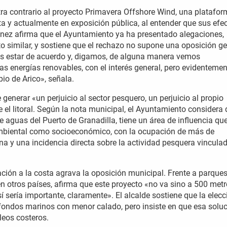
tra contrario al proyecto Primavera Offshore Wind, una platafo
sta y actualmente en exposición pública, al entender que sus efe
ínez afirma que el Ayuntamiento ya ha presentado alegaciones,
o similar, y sostiene que el rechazo no supone una oposición ge
s estar de acuerdo y, digamos, de alguna manera vemos
as energías renovables, con el interés general, pero evidenteme
io de Arico», señala.
 generar «un perjuicio al sector pesquero, un perjuicio al propio
 el litoral. Según la nota municipal, el Ayuntamiento considera
de aguas del Puerto de Granadilla, tiene un área de influencia qu
o ambiental como socioeconómico, con la ocupación de más de
a y una incidencia directa sobre la actividad pesquera vinculad
ación a la costa agrava la oposición municipal. Frente a parque
 en otros países, afirma que este proyecto «no va sino a 500 met
sí sería importante, claramente». El alcalde sostiene que la elecc
fondos marinos con menor calado, pero insiste en que esa solu
leos costeros.