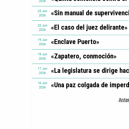
2026
«Sin manual de supervivenc
23
Jun
2026
«El caso del juez delirante»
22
Jun
2026
«Enclave Puerto»
19
Jun
2026
«Zapatero, conmoción»
18
Jun
2026
«La legislatura se dirige hac
17
Jun
2026
«Una paz colgada de imperd
16
Jun
2026
Anter