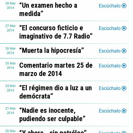
“Un examen hecho a
28
Mar
Escúchalo
2014
medida”
“El concurso ficticio e
27
Mar
Escúchalo
2014
imaginativo de 7.7 Radio”
“Muerta la hipocresía”
26
Mar
Escúchalo
2014
Comentario martes 25 de
25
Mar
Escúchalo
2014
marzo de 2014
“El régimen dio a luz a un
24
Mar
Escúchalo
2014
demócrata”
“Nadie es inocente,
21
Mar
Escúchalo
2014
pudiendo ser culpable”
20
Mar