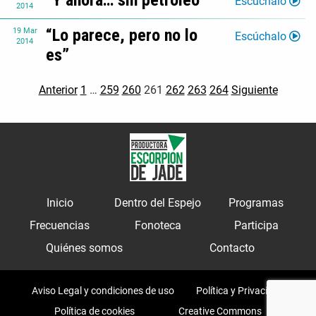
“Y ahora… sin petróleo”
Escúchalo
2014
“Lo parece, pero no lo
19
Mar
Escúchalo
2014
es”
Anterior
1
…
259
260
261
262
263
264
Siguiente
Inicio
Dentro del Espejo
Programas
Frecuencias
Fonoteca
Participa
Quiénes somos
Contacto
Aviso Legal y condiciones de uso
Política y Privacidad
Política de cookies
Creative Commons