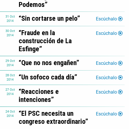
Podemos”
“Sin cortarse un pelo”
31
Oct
Escúchalo
2014
“Fraude en la
30
Oct
Escúchalo
2014
construcción de La
Esfinge”
“Que no nos engañen”
29
Oct
Escúchalo
2014
“Un sofoco cada día”
28
Oct
Escúchalo
2014
“Reacciones e
27
Oct
Escúchalo
2014
intenciones”
“El PSC necesita un
24
Oct
Escúchalo
2014
congreso extraordinario”