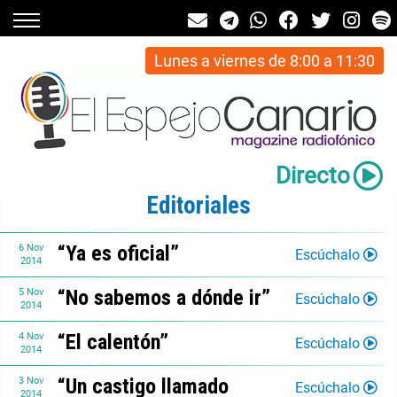
Lunes a viernes de 8:00 a 11:30
Directo
Editoriales
“Ya es oficial”
6
Nov
Escúchalo
2014
“No sabemos a dónde ir”
5
Nov
Escúchalo
2014
“El calentón”
4
Nov
Escúchalo
2014
“Un castigo llamado
3
Nov
Escúchalo
2014