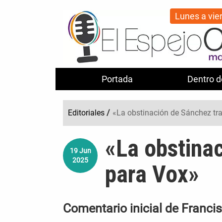
Lunes a vie
Portada
Dentro d
Editoriales
/
«La obstinación de Sánchez tr
«La obstina
19
Jun
2025
para Vox»
Comentario inicial de Franci