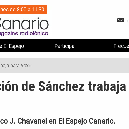
rnes de 8:00 a 11:30
e El Espejo
Participa
Frecue
abaja para Vox»
ción de Sánchez trabaja
sco J. Chavanel en El Espejo Canario.