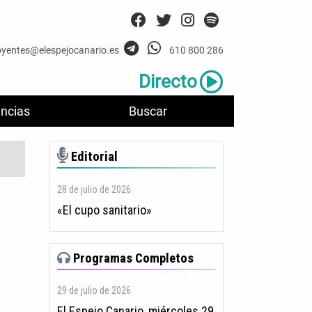
oyentes@elespejocanario.es
610 800 286
Directo
ncias
Buscar
Editorial
28 de julio de 2026
«El cupo sanitario»
Programas Completos
29 de julio de 2026
El Espejo Canario, miércoles 29