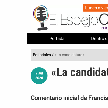
Lunes a vie
Portada
Dentro d
Editoriales
/
«La candidatura»
«La candida
9
Jul
2026
Comentario inicial de Franci