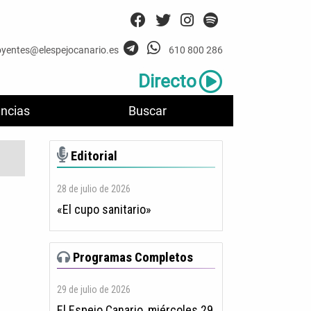
oyentes@elespejocanario.es
610 800 286
Directo
ncias
Buscar
Editorial
28 de julio de 2026
«El cupo sanitario»
Programas Completos
29 de julio de 2026
El Espejo Canario, miércoles 29