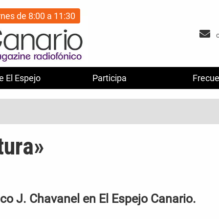
rnes de 8:00 a 11:30
e El Espejo
Participa
Frecue
tura»
sco J. Chavanel en El Espejo Canario.