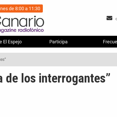
rnes de 8:00 a 11:30
e El Espejo
Participa
Frecue
tes”
 de los interrogantes”