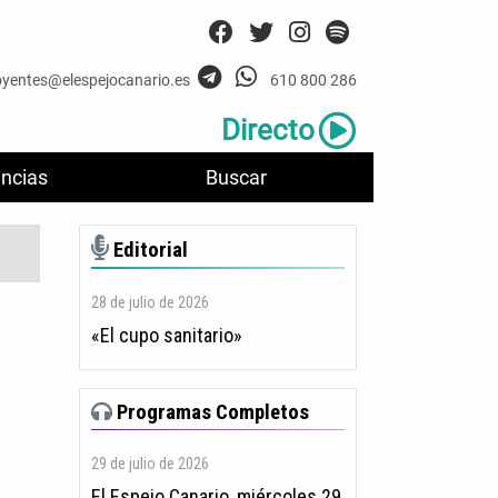
oyentes@elespejocanario.es
610 800 286
Directo
ncias
Buscar
Editorial
28 de julio de 2026
«El cupo sanitario»
Programas Completos
29 de julio de 2026
El Espejo Canario, miércoles 29