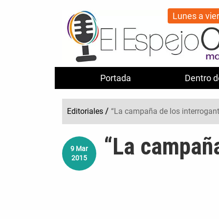
Lunes a vie
Portada
Dentro d
Editoriales
/
“La campaña de los interrogan
“La campaña
9
Mar
2015