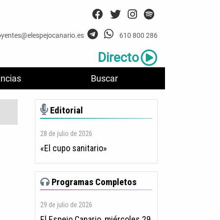
oyentes@elespejocanario.es
610 800 286
Directo
ncias
Buscar
Editorial
28 de julio de 2026
«El cupo sanitario»
Programas Completos
29 de julio de 2026
El Espejo Canario, miércoles 29