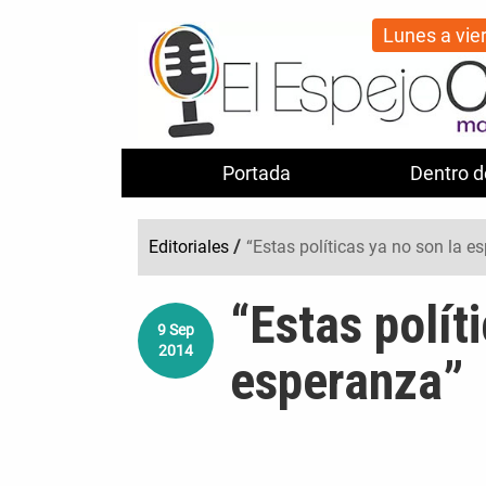
Lunes a vie
Portada
Dentro d
Editoriales
/
“Estas políticas ya no son la e
“Estas polít
9
Sep
2014
esperanza”