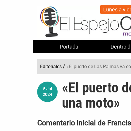
Lunes a vie
Portada
Dentro d
Editoriales
/
«El puerto de Las Palmas va 
«El puerto 
5
Jul
2024
una moto»
Comentario inicial de Franci