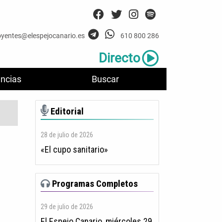
oyentes@elespejocanario.es
610 800 286
Directo
ncias
Buscar
Editorial
28 de julio de 2026
«El cupo sanitario»
Programas Completos
29 de julio de 2026
El Espejo Canario, miércoles 29