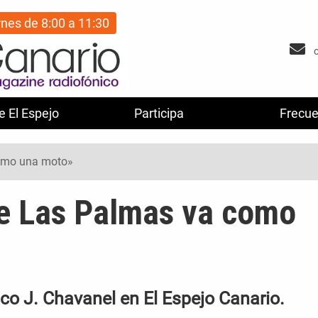
rnes de 8:00 a 11:30
e El Espejo
Participa
Frecue
como una moto»
de Las Palmas va como
sco J. Chavanel en El Espejo Canario.