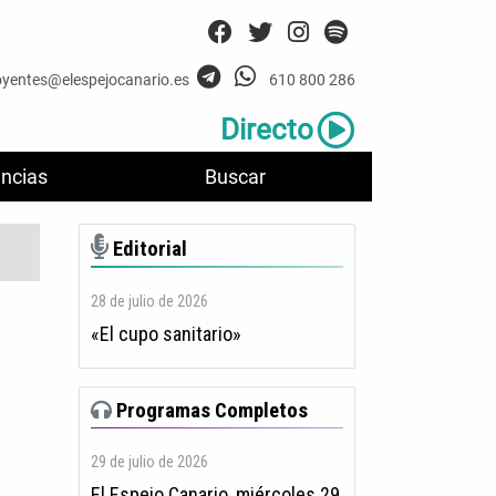
oyentes@elespejocanario.es
610 800 286
Directo
ncias
Buscar
Editorial
28 de julio de 2026
«El cupo sanitario»
Programas Completos
29 de julio de 2026
El Espejo Canario, miércoles 29