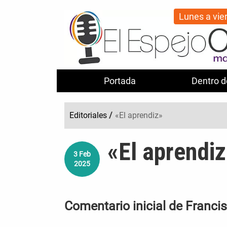
Lunes a vie
Portada
Dentro d
Editoriales
/
«El aprendiz»
«El aprendi
3
Feb
2025
Comentario inicial de Franci