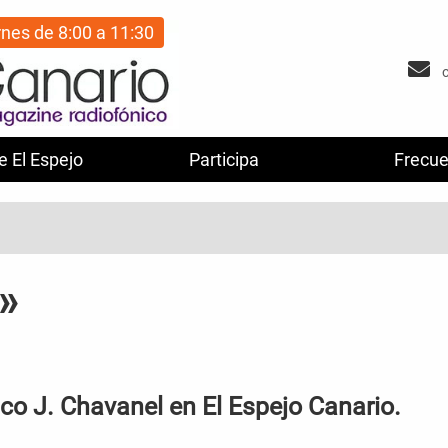
rnes de 8:00 a 11:30
e El Espejo
Participa
Frecue
z»
sco J. Chavanel en El Espejo Canario.