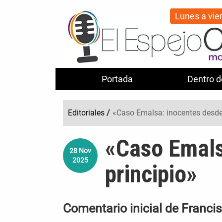
Lunes a vie
Portada
Dentro d
Editoriales
/
«Caso Emalsa: inocentes desde 
«Caso Emals
28
Nov
2025
principio»
Comentario inicial de Franci