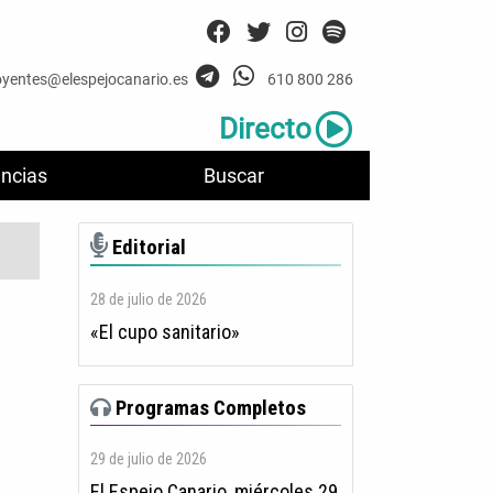
oyentes@elespejocanario.es
610 800 286
Directo
ncias
Buscar
Editorial
28 de julio de 2026
«El cupo sanitario»
Programas Completos
29 de julio de 2026
El Espejo Canario, miércoles 29