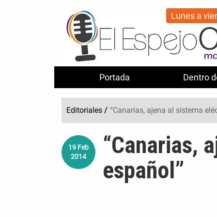
Lunes a vie
Portada
Dentro d
Editoriales
/
“Canarias, ajena al sistema elé
“Canarias, a
19
Feb
2014
español”