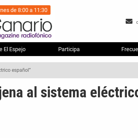
rnes de 8:00 a 11:30
e El Espejo
Participa
Frecue
ctrico español”
jena al sistema eléctric