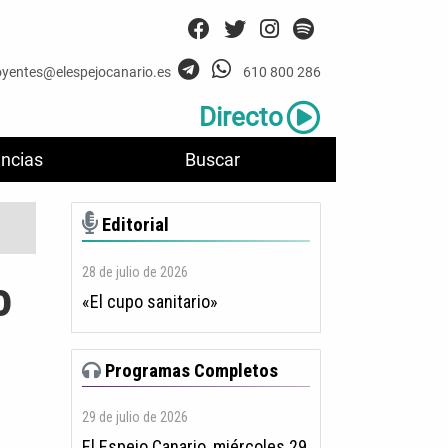
oyentes@elespejocanario.es
610 800 286
Directo
ncias
Buscar
Editorial
28 de julio de 2026
o
«El cupo sanitario»
Programas Completos
29 de julio de 2026
El Espejo Canario, miércoles 29