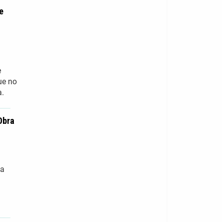
e
e
ue no
a.
Obra
 a