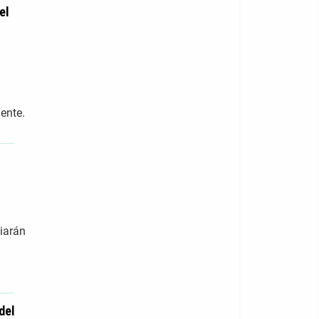
el
ente.
ciarán
del